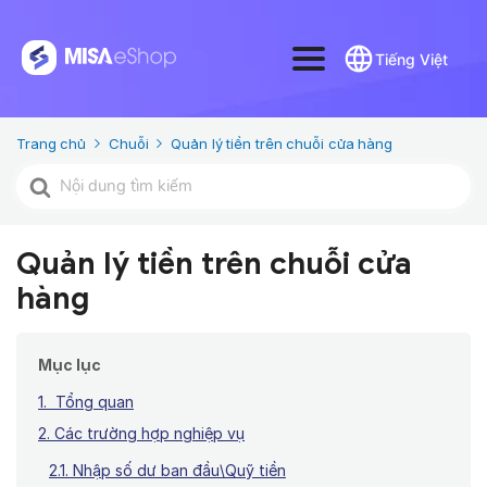
Tiếng Việt
Trang chủ
Chuỗi
Quản lý tiền trên chuỗi cửa hàng
Tìm
kiếm
cho
Quản lý tiền trên chuỗi cửa
hàng
Mục lục
1. Tổng quan
2. Các trường hợp nghiệp vụ
2.1. Nhập số dư ban đầu\Quỹ tiền