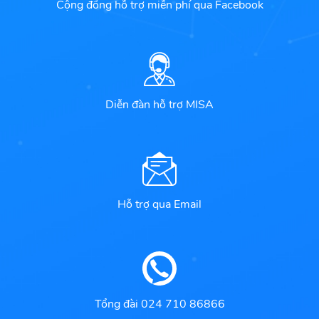
Cộng đồng hỗ trợ miễn phí qua Facebook
Diễn đàn hỗ trợ MISA
Hỗ trợ qua Email
Tổng đài 024 710 86866