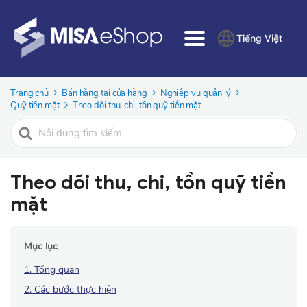
Tiếng Việt
Trang chủ
Bán hàng tại cửa hàng
Nghiệp vụ quản lý
Quỹ tiền mặt
Theo dõi thu, chi, tồn quỹ tiền mặt
Tìm
kiếm
cho
Theo dõi thu, chi, tồn quỹ tiền
mặt
Mục lục
1. Tổng quan
2. Các bước thực hiện