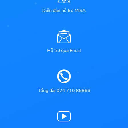
Diễn đàn hỗ trợ MISA
Hỗ trợ qua Email
Tổng đài 024 710 86866