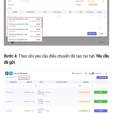
Bước 4:
Theo dõi yêu cầu điều chuyển đã tạo tại tab
Yêu cầu
đã gửi
.