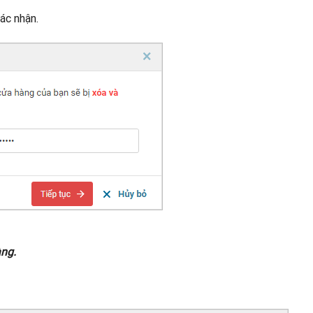
ác nhận.
àng.