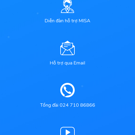
Diễn đàn hỗ trợ MISA
Hỗ trợ qua Email
Tổng đài 024 710 86866