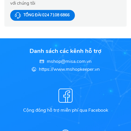
với chúng tôi
TỔNG ĐÀI 024 7108 6866
Danh sách các kênh hỗ trợ
mshop@misa.com.vn
https://www.mshopkeeper.vn
Cộng đồng hỗ trợ miễn phí qua Facebook