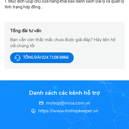
1. Mục đích Giúp chủ cửa hàng khai báo danh sách Đại lý và quản lý
tình trạng hợp đồng...
Tổng đài tư vấn
Bạn vẫn còn thắc mắc chưa được giải đáp? Hãy liên hệ
với chúng tôi
TỔNG ĐÀI 024 7108 6866
Danh sách các kênh hỗ trợ
mshop@misa.com.vn
https://www.mshopkeeper.vn