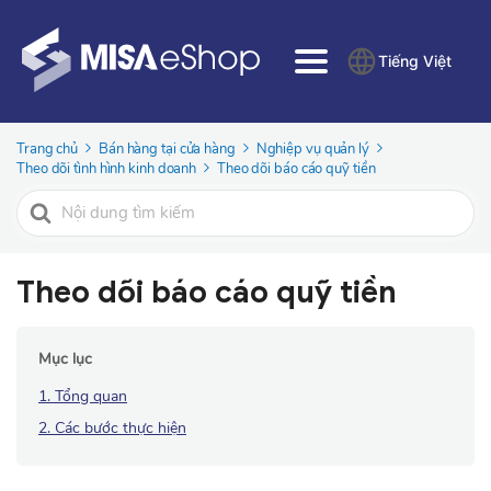
Tiếng Việt
Trang chủ
Bán hàng tại cửa hàng
Nghiệp vụ quản lý
Theo dõi tình hình kinh doanh
Theo dõi báo cáo quỹ tiền
Tìm
kiếm
cho
Theo dõi báo cáo quỹ tiền
Mục lục
1. Tổng quan
2. Các bước thực hiện