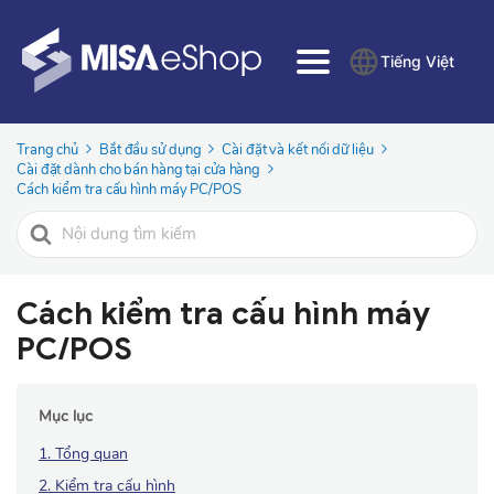
Tiếng Việt
Trang chủ
Bắt đầu sử dụng
Cài đặt và kết nối dữ liệu
Cài đặt dành cho bán hàng tại cửa hàng
Cách kiểm tra cấu hình máy PC/POS
Tìm
kiếm
cho
Cách kiểm tra cấu hình máy
PC/POS
Mục lục
1. Tổng quan
2. Kiểm tra cấu hình