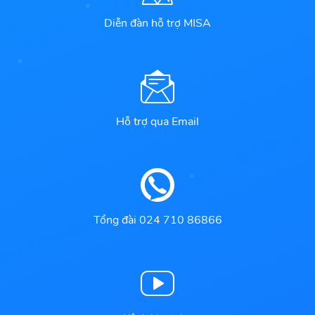
Diễn đàn hỗ trợ MISA
Hỗ trợ qua Email
Tổng đài 024 710 86866