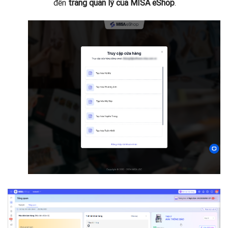
đến
trang quản lý của MISA eShop
.