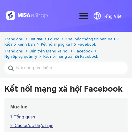
Tiếng Việt
Trang chủ
Bắt đầu sử dụng
Khai báo thông tin ban đầu
Kết nối kênh bán
Kết nối mạng xã hội Facebook
Trang chủ
Bán trên Mạng xã hội
Facebook
Nghiệp vụ quản lý
Kết nối mạng xã hội Facebook
Tìm
kiếm
cho
Kết nối mạng xã hội Facebook
Mục lục
1. Tổng quan
2. Các bước thực hiện