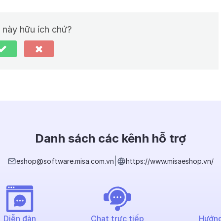
t này hữu ích chứ?
Danh sách các kênh hỗ trợ
|
eshop@software.misa.com.vn
https://www.misaeshop.vn/
Diễn đàn
Chat trực tiếp
Hướng